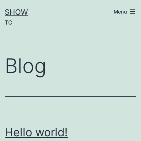
Aller
SHOW
Menu
au
TC
contenu
Blog
Hello world!